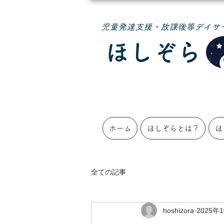
​児童発達支援・放課後等デイサ
ほしぞら
ホーム
ほしぞらとは？
ほ
全ての記事
hoshizora
2025年