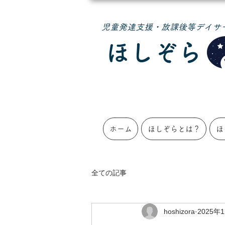
​児童発達支援・放課後等デイサ
ほしぞら
ホーム
ほしぞらとは？
ほ
全ての記事
hoshizora
2025年