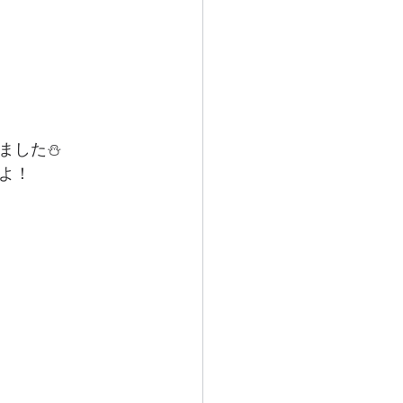
した⛄️
よ！