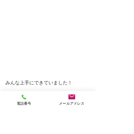
みんな上手にできていました！
この後人に向けない約束で、的に向か
電話番号
メールアドレス
って遊びました。
矢を引くのにコツがいりましたが、う
まくできると嬉しそうな子どもたちで
した☺︎