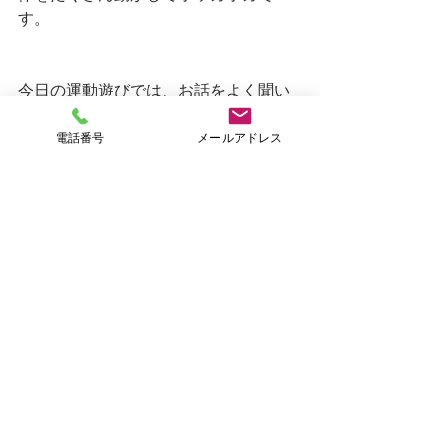
す。
今日の運動遊びでは、お話をよく聞い
てルールを守ることに重点を置きまし
電話番号
メールアドレス
た。
やることがたくさんあるので、お話を
きちんと聞くことが大切です。
お友達はきちんとお話を聞いていたの
で、しっかりルールを守ることができ
ていました☺︎
さすがです♪